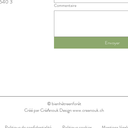
640 3
Commentaire
Envoyer
© bienhêtreenforêt
Créé par
CréAnouk Design
www.creanouk.ch
Politique de confidentialité
Politique cookies
Mentions légal