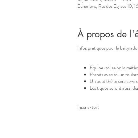
Echarlens, Rte des Eglises 10, 1
À propos de l
Infos pratiques pour la baignade 
Équipe-toi selon la mété
Prends avec toi un foulard,
Un petit thé te sera servi 
Les tiques seront aussi de
Inscris-toi :
Ton paiement fait office d
Min. 3 pers. , max. 6 pers
CHF 45.-/pers.