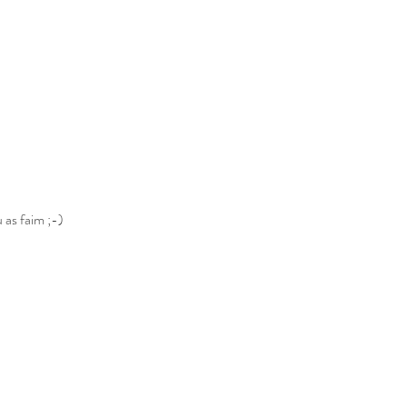
u as faim ;-)