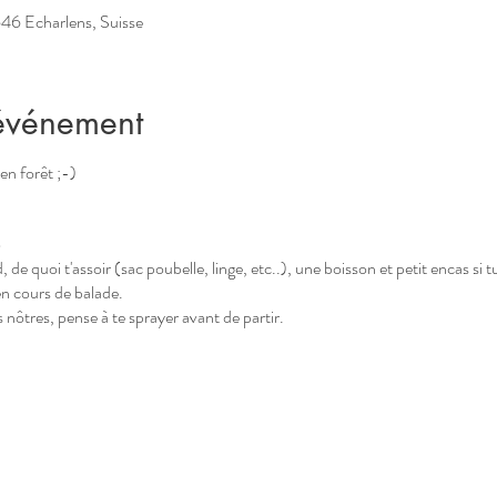
646 Echarlens, Suisse
'événement
en forêt ;-)
o
 de quoi t'assoir (sac poubelle, linge, etc..), une boisson et petit encas si t
en cours de balade.
s nôtres, pense à te sprayer avant de partir.
e confirmation d'inscription
.