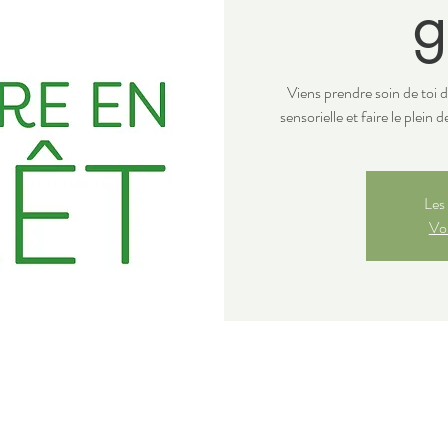
g
Viens prendre soin de toi d
sensorielle et faire le plein 
Les 
Voi