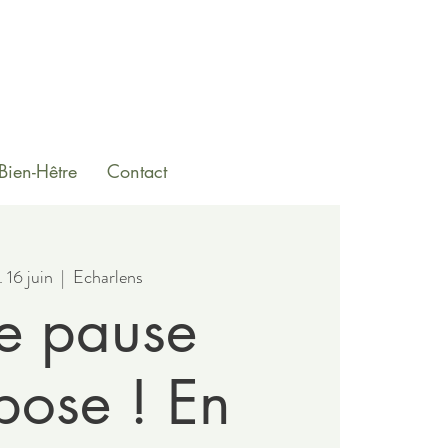
Bien-Hêtre
Contact
 16 juin
  |  
Echarlens
e pause
pose ! En