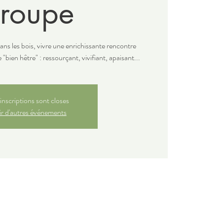
roupe
ans les bois, vivre une enrichissante rencontre
de "bien hêtre" : ressourçant, vivifiant, apaisant...
inscriptions sont closes
r d'autres événements