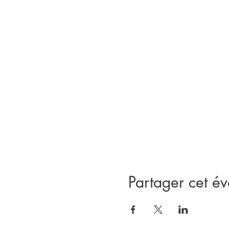
Paiement avant le jour 
7640 3
Abonnement : Une inscription p
Je me réjouis de partager ce mo
Valérie
Partager cet é