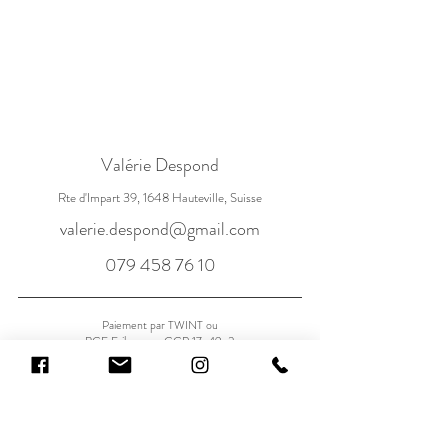
Valérie Despond
Rte d'Impart 39, 1648 Hauteville, Suisse
valerie.despond@gmail.com
079 458 76 10
Paiement par TWINT ou
BCF Fribourg - CCP 17-49-3
Clearing 768
IBAN CH90
0076 8015 5665 7640 3