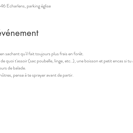
646 Echarlens, parking église
'événement
n sachant qu'il fait toujours plus frais en forêt.
e quoi t'assoir (sac poubelle, linge, etc..), une boisson et petit encas si tu 
ours de balade.
nôtres, pense à te sprayer avant de partir. 