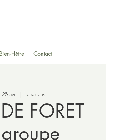
Bien-Hêtre
Contact
 25 avr.
  |  
Echarlens
 DE FORET
 groupe