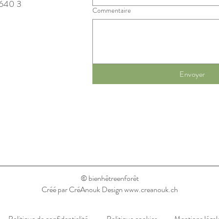
640 3
Commentaire
Envoyer
© bienhêtreenforêt
Créé par
CréAnouk Design
www.creanouk.ch
Politique de confidentialité
Politique cookies
Mentions légal