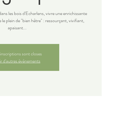
dans les bois d'Echarlens, vivre une enrichissante
 le plein de "bien hêtre" : ressourçant, vivifiant,
apaisant...
inscriptions sont closes
r d'autres événements