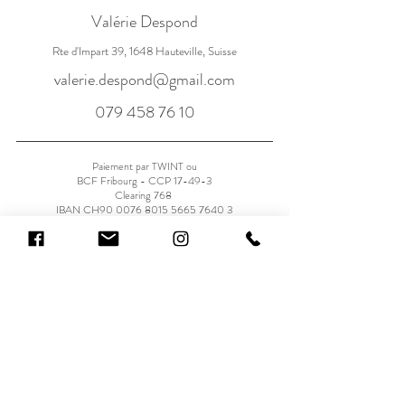
Valérie Despond
Rte d'Impart 39, 1648 Hauteville, Suisse
valerie.despond@gmail.com
079 458 76 10
Paiement par TWINT ou
BCF Fribourg - CCP 17-49-3
Clearing 768
IBAN CH90
0076 8015 5665 7640 3
Je donne mon avis