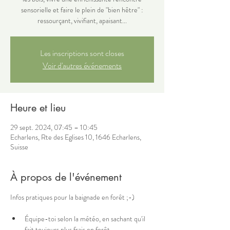
sensorielle et faire le plein de "bien hêtre" :
ressourçant, vivifiant, apaisant...
Les inscriptions sont closes
Voir d'autres événements
Heure et lieu
29 sept. 2024, 07:45 – 10:45
Echarlens, Rte des Eglises 10, 1646 Echarlens,
Suisse
À propos de l'événement
Infos pratiques pour la baignade en forêt ;-) 
Équipe-toi selon la météo, en sachant qu'il 
fait toujours plus frais en forêt.