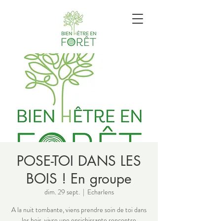
POSE-TOI DANS LES
BOIS ! En groupe
dim. 29 sept.
  |  
Echarlens
A la nuit tombante, viens prendre soin de toi dans
les bois, vivre une enrichissante rencontre