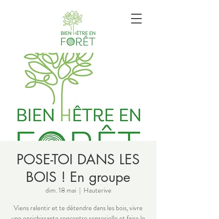
POSE-TOI DANS LES
BOIS ! En groupe
dim. 18 mai
  |  
Hauterive
Viens ralentir et te détendre dans les bois, vivre
une enrichissante rencontre sensorielle et faire le