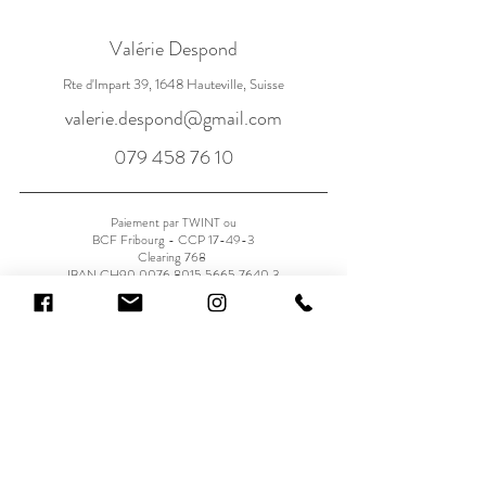
Valérie Despond
Rte d'Impart 39, 1648 Hauteville, Suisse
valerie.despond@gmail.com
079 458 76 10
Paiement par TWINT ou
BCF Fribourg - CCP 17-49-3
Clearing 768
IBAN CH90
0076 8015 5665 7640 3
Je donne mon avis