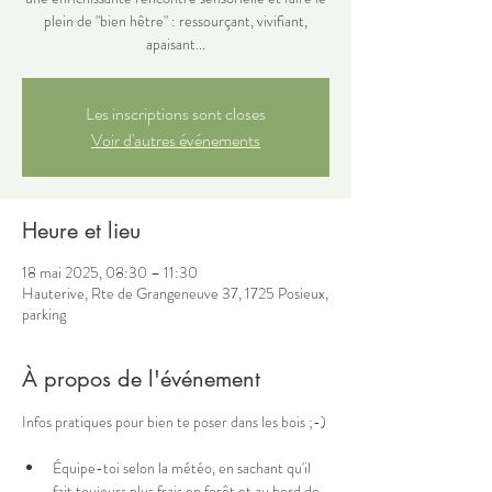
plein de "bien hêtre" : ressourçant, vivifiant,
apaisant...
Les inscriptions sont closes
Voir d'autres événements
Heure et lieu
18 mai 2025, 08:30 – 11:30
Hauterive, Rte de Grangeneuve 37, 1725 Posieux,
parking
À propos de l'événement
Infos pratiques pour bien te poser dans les bois ;-) 
Équipe-toi selon la météo, en sachant qu'il 
fait toujours plus frais en forêt et au bord de 