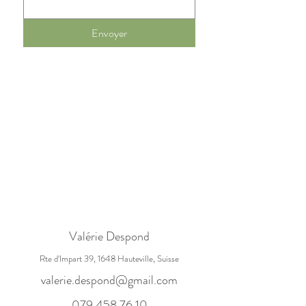
Envoyer
Valérie Despond
Rte d'Impart 39, 1648 Hauteville, Suisse
valerie.despond@gmail.com
079 458 76 10