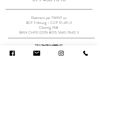
Paiement par TWINT ou
BCF Fribourg - CCP 17-49-3
Clearing 768
IBAN CH90
0076 8015 5665 7640 3
Je donne mon avis
Voir les avis Google