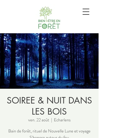
SOIREE & NUIT DANS
LES BOIS
ven. 22 août
  |  
Echarlens
Bain de forêt, rituel de Nouvelle Lune et voyage
S'honore autour du feu