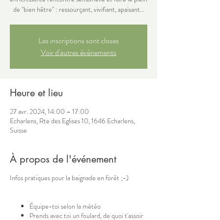
de "bien hêtre" : ressourçant, vivifiant, apaisant...
Les inscriptions sont closes
Voir d'autres événements
Heure et lieu
27 avr. 2024, 14:00 – 17:00
Echarlens, Rte des Eglises 10, 1646 Echarlens,
Suisse
À propos de l'événement
Infos pratiques pour la baignade en forêt ;-)
Équipe-toi selon la météo
Prends avec toi un foulard, de quoi t'assoir