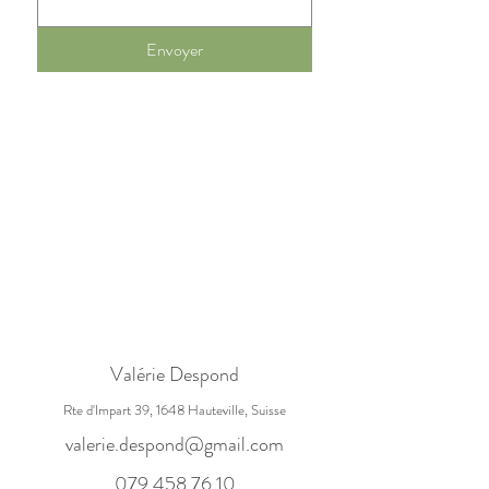
Envoyer
Valérie Despond
Rte d'Impart 39, 1648 Hauteville, Suisse
valerie.despond@gmail.com
079 458 76 10