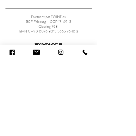
Paiement par TWINT ou
BCF Fribourg - CCP 17-49-3
Clearing 768
IBAN CH90
0076 8015 5665 7640 3
Je donne mon avis
Voir les avis Google