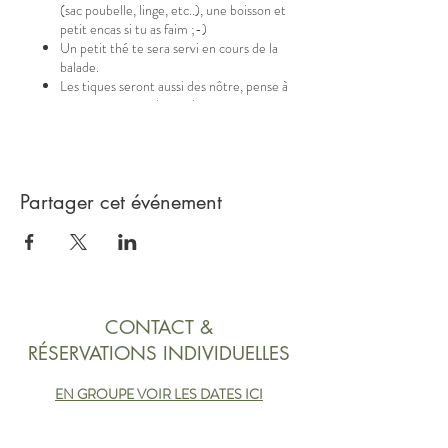
(sac poubelle, linge, etc..), une boisson et
petit encas si tu as faim ;-)
Un petit thé te sera servi en cours de la
balade.
Les tiques seront aussi des nôtre, pense à
te sprayer avant de partir.
Inscris-toi :
Ton paiement fait office de confirmation
Partager cet événement
d'inscription
Min. 3 pers. , max. 6 pers.
CHF 45.-/pers.
Paiement avant le jour de la sortie, par
TWINT ou BCF Fribourg - CCP 17-49-3
- Clearing 768 - IBAN CH90 0076 8015
CONTACT &
5665 7640 3
RÉSERVATIONS INDIVIDUELLES
Abonnement : Une inscription pour 3 bains =
CHF 120.- au lieu de 135.-
EN GROUPE VOIR LES DATES ICI
Je me réjouis de partager ce moment avec toi.
Valérie