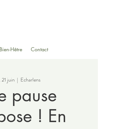
Bien-Hêtre
Contact
 21 juin
  |  
Echarlens
e pause
pose ! En