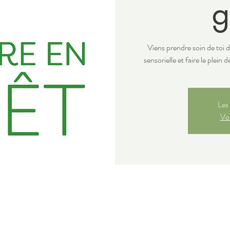
g
Viens prendre soin de toi d
sensorielle et faire le plein 
Les 
Voi