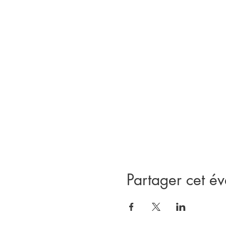
Paiement avant le jour 
7640 3
Abonnement : Une inscription p
Je me réjouis de partager ce mo
Valérie
Partager cet é