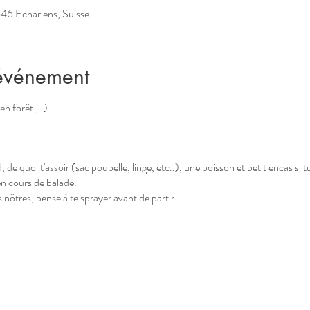
646 Echarlens, Suisse
'événement
en forêt ;-)
o
 de quoi t'assoir (sac poubelle, linge, etc..), une boisson et petit encas si t
en cours de balade.
s nôtres, pense à te sprayer avant de partir.
e confirmation d'inscription
.