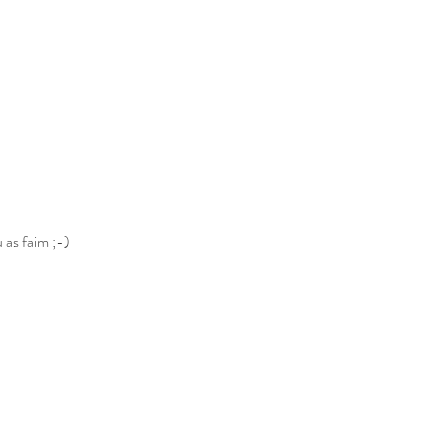
u as faim ;-)