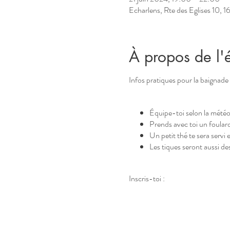
Echarlens, Rte des Eglises 10, 1
À propos de l
Infos pratiques pour la baignade 
Équipe-toi selon la mété
Prends avec toi un foulard,
Un petit thé te sera servi 
Les tiques seront aussi de
Inscris-toi :
Ton paiement fait office d
Min. 3 pers. , max. 6 pers
CHF 45.-/pers.