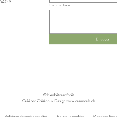
640 3
Commentaire
Envoyer
© bienhêtreenforêt
Créé par
CréAnouk Design
www.creanouk.ch
Politique de confidentialité
Politique cookies
Mentions légal