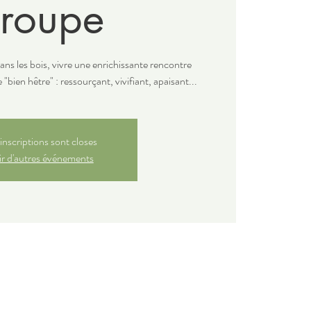
roupe
ans les bois, vivre une enrichissante rencontre
de "bien hêtre" : ressourçant, vivifiant, apaisant...
inscriptions sont closes
r d'autres événements