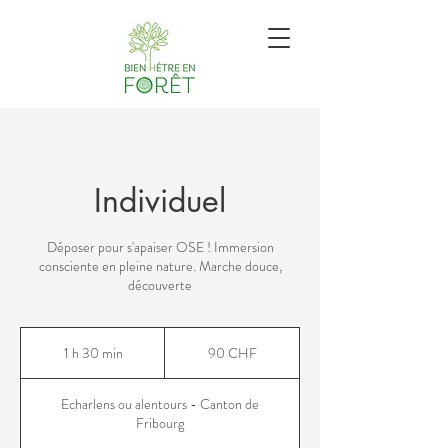
Individuel
Déposer pour s'apaiser OSE ! Immersion
consciente en pleine nature. Marche douce,
découverte
90
francs
1 h 30 min
1
90 CHF
suisses
3
0
Echarlens ou alentours - Canton de
m
Fribourg
i